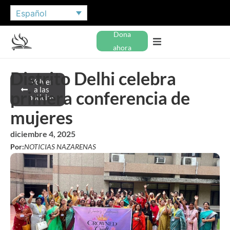
Español
Dona
ahora
Distrito Delhi celebra
Volver
a las
primera conferencia de
noticias
mujeres
diciembre 4, 2025
Por:
NOTICIAS NAZARENAS