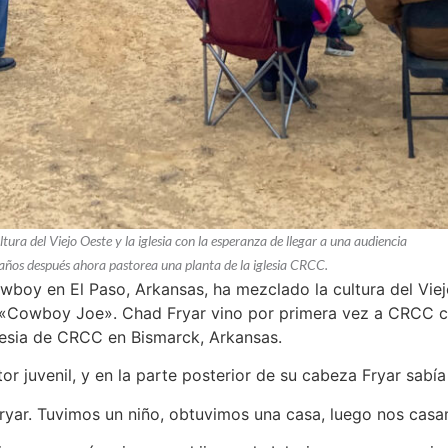
ra del Viejo Oeste y la iglesia con la esperanza de llegar a una audiencia
os después ahora pastorea una planta de la iglesia CRCC.
boy en El Paso, Arkansas, ha mezclado la cultura del Viejo
 «Cowboy Joe». Chad Fryar vino por primera vez a CRCC 
glesia de CRCC en Bismarck, Arkansas.
tor juvenil, y en la parte posterior de su cabeza Fryar sabí
Fryar. Tuvimos un niño, obtuvimos una casa, luego nos cas