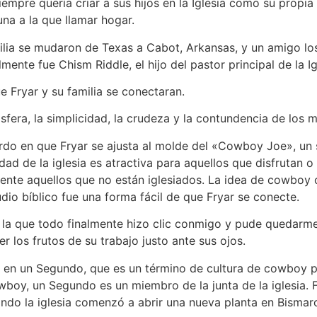
empre quería criar a sus hijos en la Iglesia como su propia 
una a la que llamar hogar.
amilia se mudaron de Texas a Cabot, Arkansas, y un amigo l
mente fue Chism Riddle, el hijo del pastor principal de la
Fryar y su familia se conectaran.
ra, la simplicidad, la crudeza y la contundencia de los me
rdo en que Fryar se ajusta al molde del «Cowboy Joe», un s
dad de la iglesia es atractiva para aquellos que disfrutan o 
ente aquellos que no están iglesiados. La idea de cowboy 
dio bíblico fue una forma fácil de que Fryar se conecte.
r la que todo finalmente hizo clic conmigo y pude quedarme 
er los frutos de su trabajo justo ante sus ojos.
ió en un Segundo, que es un término de cultura de cowboy 
owboy, un Segundo es un miembro de la junta de la iglesia.
ndo la iglesia comenzó a abrir una nueva planta en Bismar