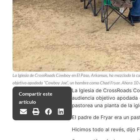
La Iglesia de CrossRoads Cowboy en El Paso, Arkansas, ha mezclado la cultu
objetivo apodada "Cowboy Joe", un hombre como Chad Fryar. Ahora 10 añ
La Iglesia de CrossRoads Cow
Compartir este
audiencia objetivo apodada
artículo
pastorea una planta de la i
El padre de Fryar era un pas
Hicimos todo al revés, dijo 