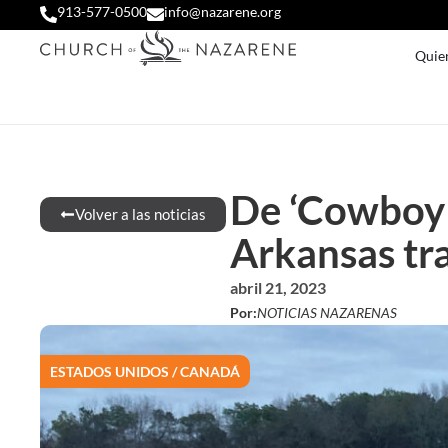
913-577-0500
info@nazarene.org
Quie
De ‘Cowboy J
Volver a las noticias
Arkansas tr
abril 21, 2023
Por:
NOTICIAS NAZARENAS
ESTADOS UNIDOS / CANADÁ