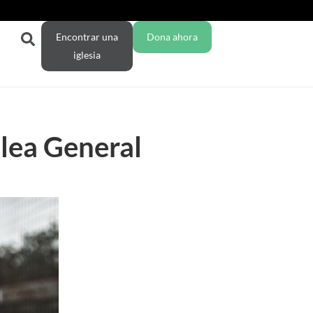
Encontrar una
Dona ahora
iglesia
blea General