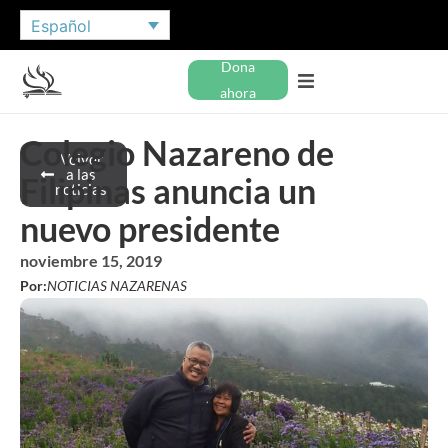
Español
Dona
ahora
Colegio Nazareno de
Volver
a las
Filipinas anuncia un
noticias
nuevo presidente
noviembre 15, 2019
Por:
NOTICIAS NAZARENAS