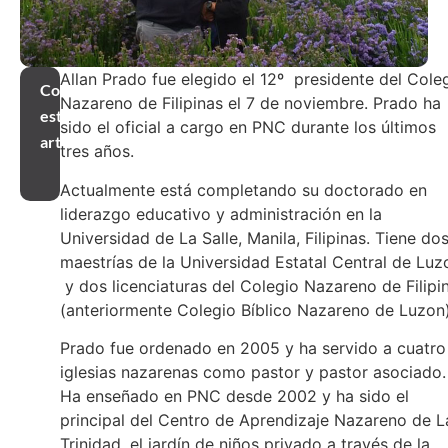
Allan Prado fue elegido el 12º presidente del Cole
Compartir
Nazareno de Filipinas el 7 de noviembre. Prado ha
este
sido el oficial a cargo en PNC durante los últimos
artículo
tres años.
Actualmente está completando su doctorado en
liderazgo educativo y administración en la
Universidad de La Salle, Manila, Filipinas. Tiene do
maestrías de la Universidad Estatal Central de Luz
y dos licenciaturas del Colegio Nazareno de Filipi
(anteriormente Colegio Bíblico Nazareno de Luzon)
Prado fue ordenado en 2005 y ha servido a cuatro
iglesias nazarenas como pastor y pastor asociado.
Ha enseñado en PNC desde 2002 y ha sido el
principal del Centro de Aprendizaje Nazareno de L
Trinidad, el jardín de niños privado a través de la