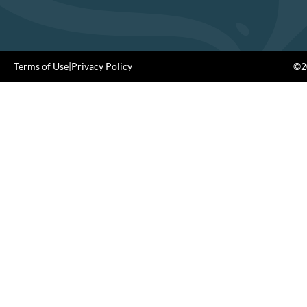
Terms of Use
|
Privacy Policy
©20