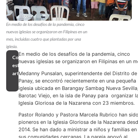
En medio de los desafíos de la pandemia, cinco
nuevas iglesias se organizaron en Filipinas en un
mes, incluidas cuatro que plantadas por una
iglesia.
En medio de los desafíos de la pandemia, cinco
Compartir
nuevas iglesias se organizaron en Filipinas en un m
este
Medanny Punsalan, superintendente del Distrito de
artículo
Panay, se encontró recientemente en una pequeña
iglesia ubicada en Barangay Sambag Nueva Sevilla
Barotac Viejo, en la isla de Panay para organizar l
Iglesia Gloriosa de la Nazarena con 23 miembros.
Pastor Rolando y Pastora Marcela Rubrico han sid
pioneros en la Iglesia Gloriosa de la Nazarena des
2014. Se han dado a ministrar a niños y familias en
sus comunidades cercanas. La pareja apoyó al