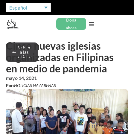
Español
Dona
ahora
Cinco nuevas iglesias
Volver
a las
organizadas en Filipinas
noticias
en medio de pandemia
mayo 14, 2021
Por:
NOTICIAS NAZARENAS