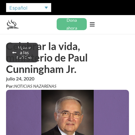
Español
Dona
ahora
Celebrar la vida,
Volver
a las
ministerio de Paul
noticias
Cunningham Jr.
julio 24, 2020
Por:
NOTICIAS NAZARENAS