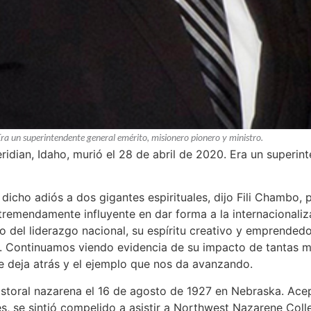
Era un superintendente general emérito, misionero pionero y ministro.
ridian, Idaho, murió el 28 de abril de 2020. Era un superin
cho adiós a dos gigantes espirituales, dijo Fili Chambo, 
 tremendamente influyente en dar forma a la internacionali
 del liderazgo nacional, su espíritu creativo y emprendedor
te. Continuamos viendo evidencia de su impacto de tantas 
e deja atrás y el ejemplo que nos da avanzando.
astoral nazarena el 16 de agosto de 1927 en Nebraska. Acep
 se sintió compelido a asistir a Northwest Nazarene Colle