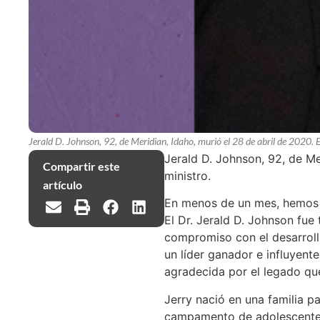
Jerald D. Johnson, 92, de Meridian, Idaho, murió el 28 de abril de 2020. 
Jerald D. Johnson, 92, de Me
Compartir este
ministro.
artículo
En menos de un mes, hemos di
El Dr. Jerald D. Johnson fue
compromiso con el desarrollo
un líder ganador e influyen
agradecida por el legado qu
Jerry nació en una familia p
campamento de adolescentes,