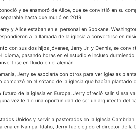
noció y se enamoró de Alice, que se convirtió en su compañ
separable hasta que murió en 2019.
erry y Alice estaban en el personal en Spokane, Washington
spondieron a la llamada de la iglesia a convertirse en mi
nto con sus dos hijos jóvenes, Jerry Jr. y Dennis, se convi
el idioma, pasando horas en el estudio e incluso durmiendo
nvertirse en fluido en el alemán.
emania, Jerry se asociaría con otros para ver iglesias plant
 comenzó en el sótano de la iglesia que habían plantado e
futuro de la iglesia en Europa, Jerry ofreció salir si esa v
guna vez le dio una oportunidad de ser un arquitecto del ca
tados Unidos y servir a pastorados en la Iglesia Cambrian P
arena en Nampa, Idaho, Jerry fue elegido el director de la D