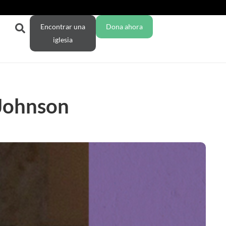
Encontrar una
Dona ahora
iglesia
 Johnson