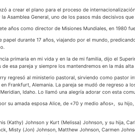
ó a crear el plano para el proceso de internacionalización 
 la Asamblea General, uno de los pasos más decisivos que l
iete años como director de Misiones Mundiales, en 1980 fue
ese papel durante 17 años, viajando por el mundo, predicando
to.
encia primaria en mi vida y en la de mi familia, dijo el Sup
 de esa pareja y siempre los mantendremos en la más alta c
rry regresó al ministerio pastoral, sirviendo como pastor in
en Frankfurt, Alemania. La pareja se mudó de regreso a los
eridian, Idaho. Lo llamó una alegría adorar con esta comun
por su amada esposa Alice, de «70 y medio años», su hijo,
nis (Kathy) Johnson y Kurt (Melissa) Johnson, y su hija, Ca
lack, Misty (Jon) Johnson, Matthew Johnson, Carmen Johnso