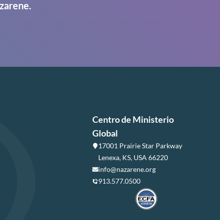
zarene.
Centro de Ministerio
Global
17001 Prairie Star Parkway
Lenexa, KS, USA 66220
info@nazarene.org
913.577.0500