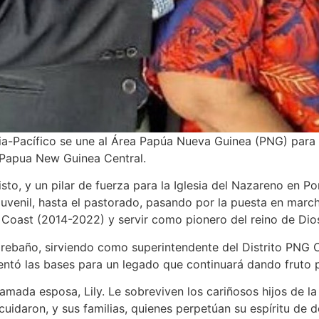
ia-Pacífico se une al Área Papúa Nueva Guinea (PNG) para a
o Papua New Guinea Central.
isto, y un pilar de fuerza para la Iglesia del Nazareno en P
 juvenil, hasta el pastorado, pasando por la puesta en march
h Coast (2014-2022) y servir como pionero del reino de Dios
 rebaño, sirviendo como superintendente del Distrito PNG 
sentó las bases para un legado que continuará dando fruto 
amada esposa, Lily. Le sobreviven los cariñosos hijos de l
cuidaron, y sus familias, quienes perpetúan su espíritu de 