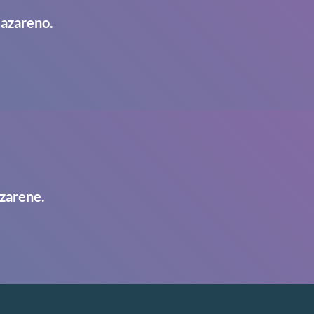
Nazareno.
zarene.