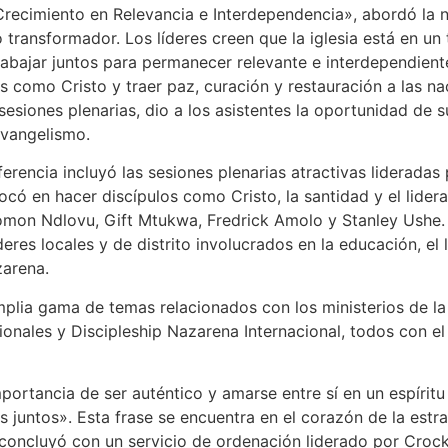
Crecimiento en Relevancia e Interdependencia», abordó la n
transformador. Los líderes creen que la iglesia está en un t
rabajar juntos para permanecer relevante e interdependiente
s como Cristo y traer paz, curación y restauración a las na
o sesiones plenarias, dio a los asistentes la oportunidad d
evangelismo.
rencia incluyó las sesiones plenarias atractivas liderada
có en hacer discípulos como Cristo, la santidad y el lidera
lomon Ndlovu, Gift Mtukwa, Fredrick Amolo y Stanley Ushe. 
íderes locales y de distrito involucrados en la educación, e
zarena.
mplia gama de temas relacionados con los ministerios de la 
onales y Discipleship Nazarena Internacional, todos con el
mportancia de ser auténtico y amarse entre sí en un espírit
 juntos». Esta frase se encuentra en el corazón de la estr
 concluyó con un servicio de ordenación liderado por Croc