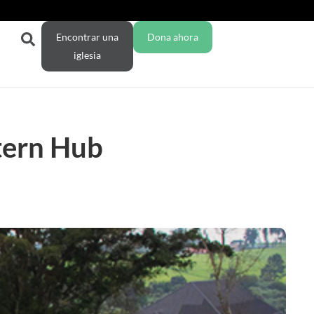
Encontrar una
Dona ahora
iglesia
tern Hub