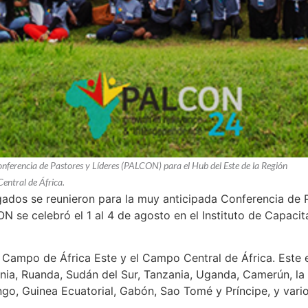
erencia de Pastores y Líderes (PALCON) para el Hub del Este de la Región
entral de África.
os se reunieron para la muy anticipada Conferencia de P
ON se celebró el 1 al 4 de agosto en el Instituto de Capac
l Campo de África Este y el Campo Central de África. Este 
Kenia, Ruanda, Sudán del Sur, Tanzania, Uganda, Camerún, la
o, Guinea Ecuatorial, Gabón, Sao Tomé y Príncipe, y vario