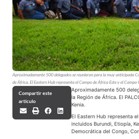
Aproximadamente 500 delegados se reunieron para la muy anticipada Conf
de África. El Eastern Hub representa el Campo de África Este y el Campo C
Aproximadamente 500 delegad
Compartir este
la Región de África. El PALC
artículo
Kenia.
El Eastern Hub representa e
incluidos Burundi, Etiopía, 
Democrática del Congo, Cong