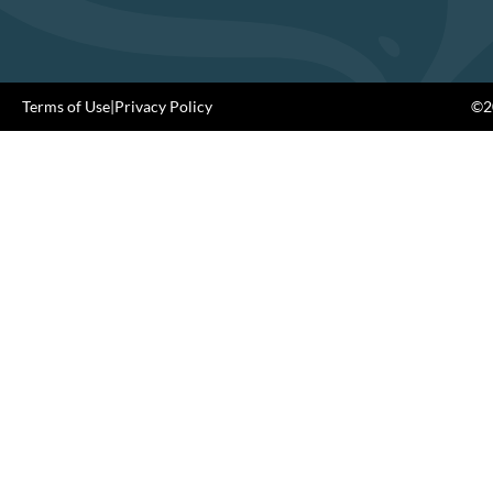
Terms of Use
|
Privacy Policy
©20