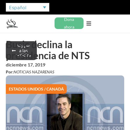
Español
Dona
ahora
Busic declina la
Volver
a las
presidencia de NTS
noticias
diciembre 17, 2019
Por:
NOTICIAS NAZARENAS
ESTADOS UNIDOS / CANADÁ