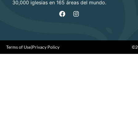
30,000 iglesias en 165 áreas del mundo.
Terms of Use
|
Privacy Policy
©20