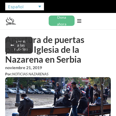
Español
Dona
ahora
Apertura de puertas
Volver
a las
para la Iglesia de la
noticias
Nazarena en Serbia
noviembre 21, 2019
Por:
NOTICIAS NAZARENAS