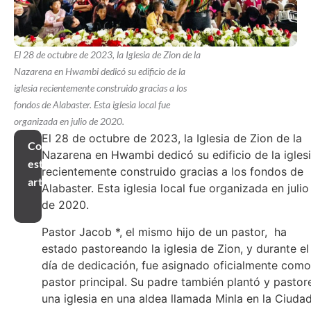
El 28 de octubre de 2023, la Iglesia de Zion de la
Nazarena en Hwambi dedicó su edificio de la
iglesia recientemente construido gracias a los
fondos de Alabaster. Esta iglesia local fue
organizada en julio de 2020.
El 28 de octubre de 2023, la Iglesia de Zion de la
Compartir
Nazarena en Hwambi dedicó su edificio de la igles
este
recientemente construido gracias a los fondos de
artículo
Alabaster. Esta iglesia local fue organizada en julio
de 2020.
Pastor Jacob *, el mismo hijo de un pastor, ha
estado pastoreando la iglesia de Zion, y durante el
día de dedicación, fue asignado oficialmente como
pastor principal. Su padre también plantó y pastor
una iglesia en una aldea llamada Minla en la Ciuda