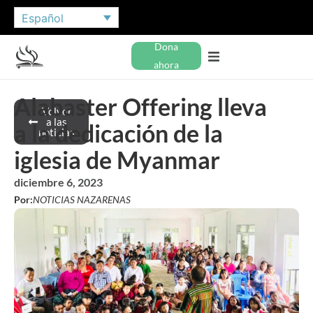
Español
Dona
ahora
Alabaster Offering lleva
Volver
a las
a la dedicación de la
noticias
iglesia de Myanmar
diciembre 6, 2023
Por:
NOTICIAS NAZARENAS