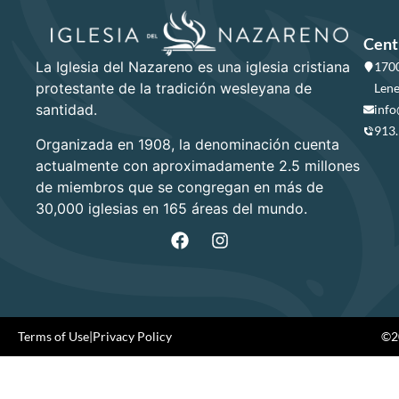
Cent
La Iglesia del Nazareno es una iglesia cristiana
1700
protestante de la tradición wesleyana de
Lene
santidad.
info
913
Organizada en 1908, la denominación cuenta
actualmente con aproximadamente 2.5 millones
de miembros que se congregan en más de
30,000 iglesias en 165 áreas del mundo.
Terms of Use
|
Privacy Policy
©20