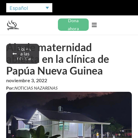
Español
Dona
ahora
Ala de maternidad
Volver
a las
abierta en la clínica de
noticias
Papúa Nueva Guinea
noviembre 3, 2022
Por:
NOTICIAS NAZARENAS