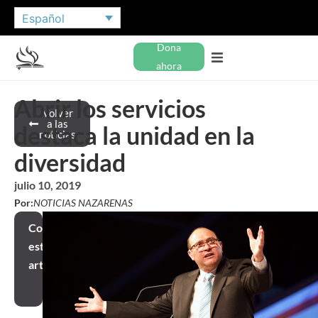
Español
Dona
ahora
Abrir los servicios
Volver
a las
destaca la unidad en la
noticias
diversidad
julio 10, 2019
Por:
NOTICIAS NAZARENAS
Compartir
este
artículo