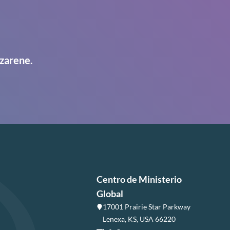
zarene.
Centro de Ministerio
Global
17001 Prairie Star Parkway
Lenexa, KS, USA 66220