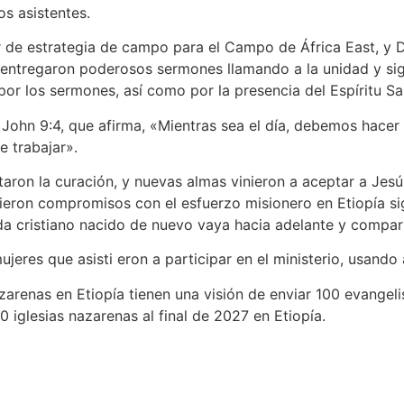
os asistentes.
r de estrategia de campo para el Campo de África East, y D
y entregaron poderosos sermones llamando a la unidad y sig
r los sermones, así como por la presencia del Espíritu Sa
John 9:4, que afirma, «Mientras sea el día, debemos hacer
e trabajar».
aron la curación, y nuevas almas vinieron a aceptar a Je
cieron compromisos con el esfuerzo misionero en Etiopía si
da cristiano nacido de nuevo vaya hacia adelante y compart
ujeres que asisti eron a participar en el ministerio, usand
azarenas en Etiopía tienen una visión de enviar 100 evangeli
0 iglesias nazarenas al final de 2027 en Etiopía.