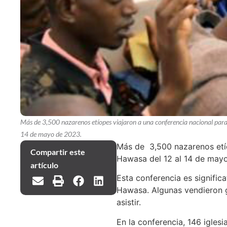
Más de 3,500 nazarenos etíopes viajaron a una conferencia nacional para l
14 de mayo de 2023.
Más de 3,500 nazarenos etíop
Compartir este
Hawasa del 12 al 14 de may
artículo
Esta conferencia es signific
Hawasa. Algunas vendieron g
asistir.
En la conferencia, 146 igles