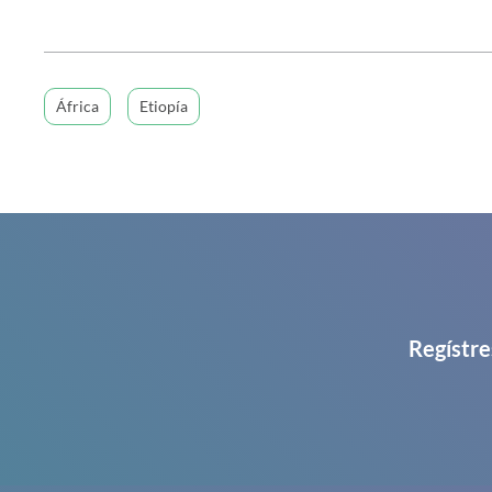
África
Etiopía
Regístre