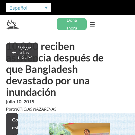
Español
Dona
ahora
10,000 reciben
Volver
a las
asistencia después de
noticias
que Bangladesh
devastado por una
inundación
julio 10, 2019
Por:
NOTICIAS NAZARENAS
Compartir
este