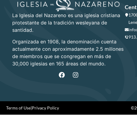
Cent
La Iglesia del Nazareno es una iglesia cristiana
1700
protestante de la tradición wesleyana de
Lene
santidad.
info
913
Organizada en 1908, la denominación cuenta
actualmente con aproximadamente 2.5 millones
de miembros que se congregan en más de
30,000 iglesias en 165 áreas del mundo.
Terms of Use
|
Privacy Policy
©20