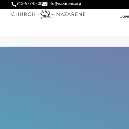
913-577-0500
info@nazarene.org
Quie