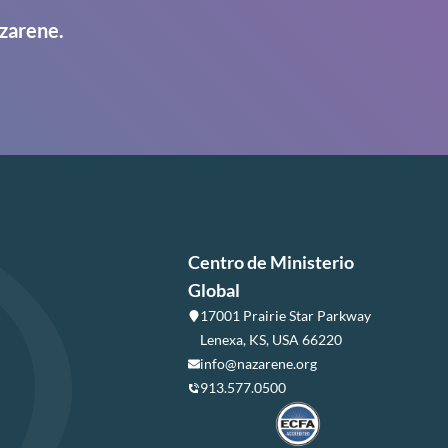
zarene.
Centro de Ministerio
Global
17001 Prairie Star Parkway
Lenexa, KS, USA 66220
info@nazarene.org
913.577.0500