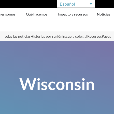
Español
nes somos
Qué hacemos
Impacto y recursos
Noticias
Todas las noticias
Historias por región
Escuela colegial
Recursos
Pasos
Wisconsin