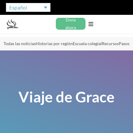
Español
Dona
ahora
Todas las noticias
Historias por región
Escuela colegial
Recursos
Pasos
Viaje de Grace