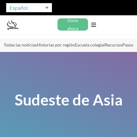
Español
Dona
ahora
Todas las noticias
Historias por región
Escuela colegial
Recursos
Pasos
Sudeste de Asia