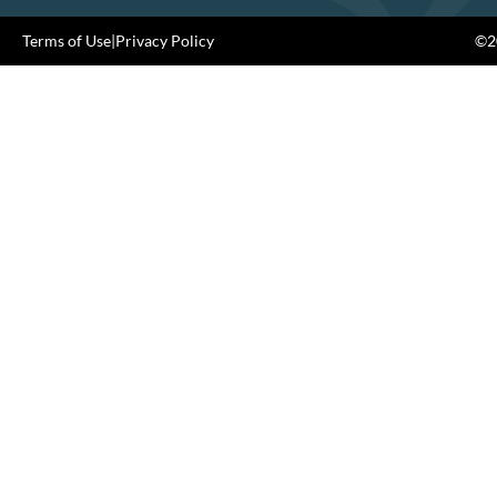
Terms of Use
|
Privacy Policy
©20