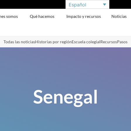
Español
nes somos
Qué hacemos
Impacto y recursos
Noticias
Todas las noticias
Historias por región
Escuela colegial
Recursos
Pasos
Senegal