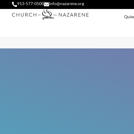
913-577-0500
info@nazarene.org
Quie