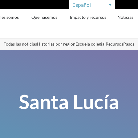
Español
nes somos
Qué hacemos
Impacto y recursos
Noticias
Todas las noticias
Historias por región
Escuela colegial
Recursos
Pasos
Santa Lucía