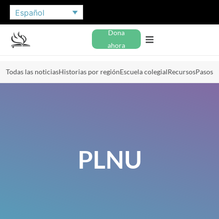
Español
Dona
ahora
Todas las noticias
Historias por región
Escuela colegial
Recursos
Pasos
PLNU