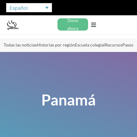
Español
Dona
ahora
Todas las noticias
Historias por región
Escuela colegial
Recursos
Pasos
Panamá