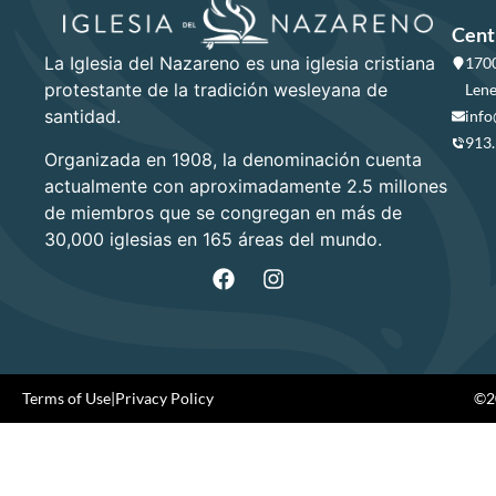
Cent
La Iglesia del Nazareno es una iglesia cristiana
1700
protestante de la tradición wesleyana de
Lene
santidad.
info
913
Organizada en 1908, la denominación cuenta
actualmente con aproximadamente 2.5 millones
de miembros que se congregan en más de
30,000 iglesias en 165 áreas del mundo.
Terms of Use
|
Privacy Policy
©20