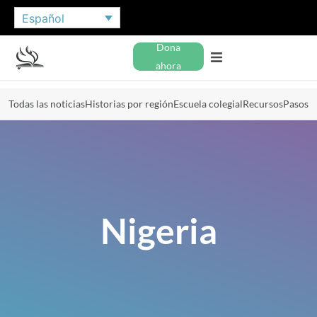
Español
Dona
ahora
Todas las noticias
Historias por región
Escuela colegial
Recursos
Pasos
Nigeria