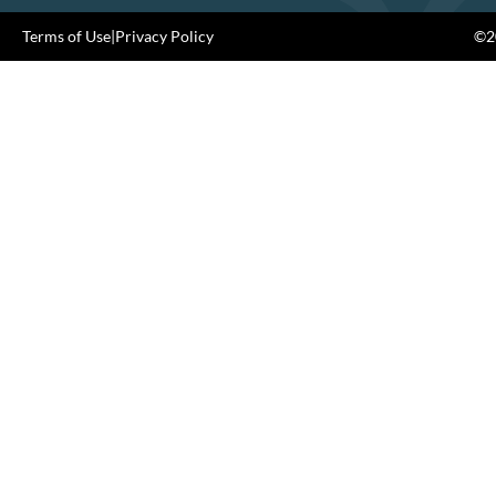
Terms of Use
|
Privacy Policy
©20