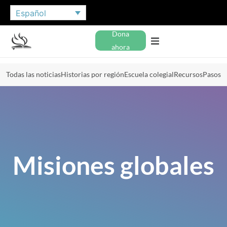
Español
Dona
ahora
Todas las noticias
Historias por región
Escuela colegial
Recursos
Pasos
Misiones globales