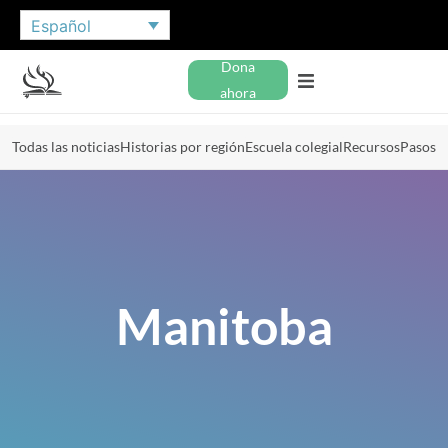
Español
Dona
ahora
Todas las noticias
Historias por región
Escuela colegial
Recursos
Pasos
Manitoba