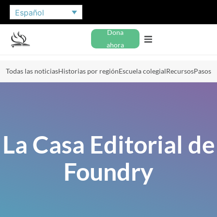
Español
Dona
ahora
Todas las noticias
Historias por región
Escuela colegial
Recursos
Pasos
La Casa Editorial de
Foundry