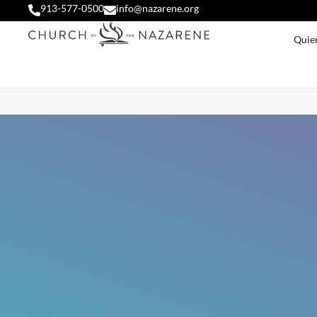
913-577-0500
info@nazarene.org
Quie