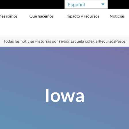
Español
nes somos
Qué hacemos
Impacto y recursos
Noticias
Todas las noticias
Historias por región
Escuela colegial
Recursos
Pasos
Iowa