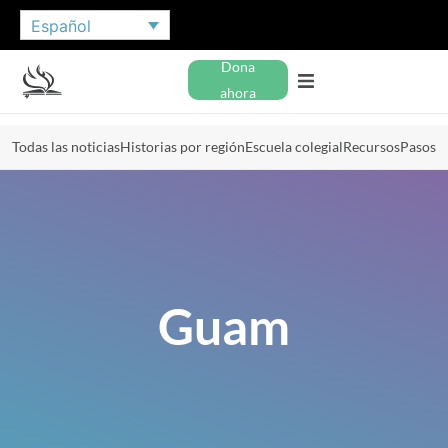
Español
Dona
ahora
Todas las noticias
Historias por región
Escuela colegial
Recursos
Pasos
Guam