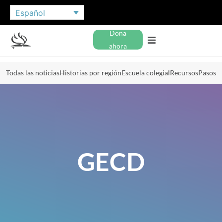
Español
Dona
ahora
Todas las noticias
Historias por región
Escuela colegial
Recursos
Pasos
GECD