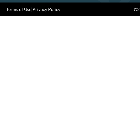
Terms of Use
|
Privacy Policy
©20