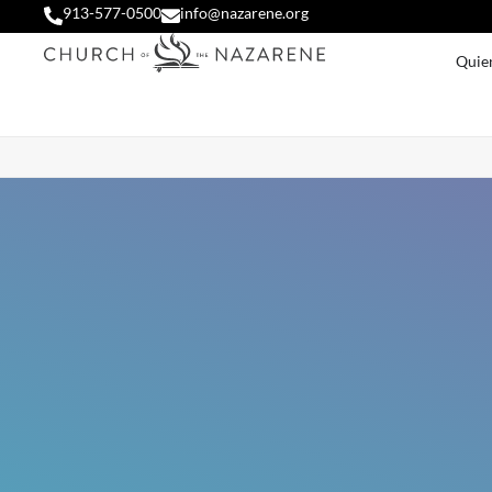
913-577-0500
info@nazarene.org
Quie