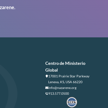
zarene.
Centro de Ministerio
Global
17001 Prairie Star Parkway
Lenexa, KS, USA 66220
info@nazarene.org
913.577.0500