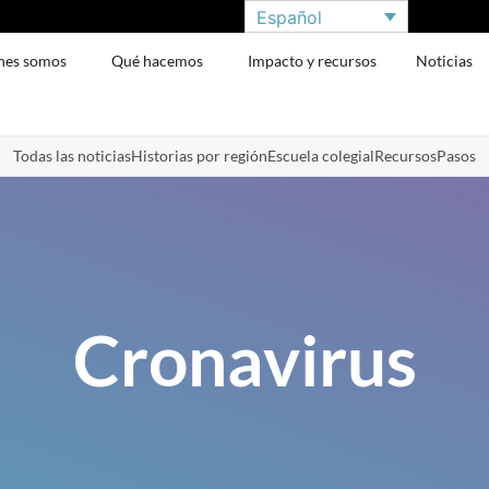
Español
nes somos
Qué hacemos
Impacto y recursos
Noticias
Todas las noticias
Historias por región
Escuela colegial
Recursos
Pasos
Cronavirus