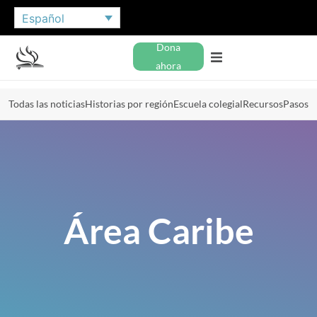
Español
Dona
ahora
Todas las noticias
Historias por región
Escuela colegial
Recursos
Pasos
Área Caribe