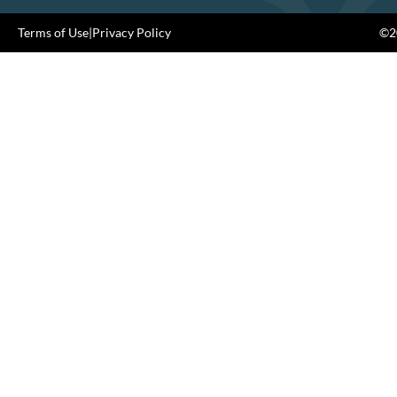
Terms of Use
|
Privacy Policy
©20