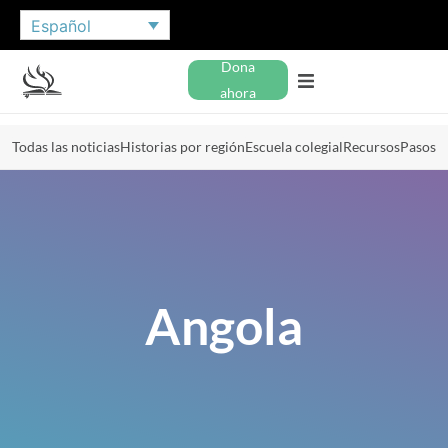
Español
Dona
ahora
Todas las noticias
Historias por región
Escuela colegial
Recursos
Pasos
Angola