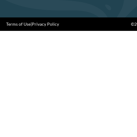
Terms of Use
|
Privacy Policy
©20