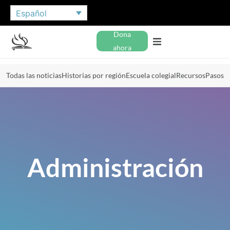
Español
Dona
ahora
Todas las noticias
Historias por región
Escuela colegial
Recursos
Pasos
Administración