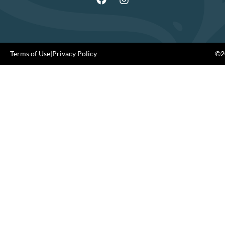
Terms of Use
|
Privacy Policy
©20