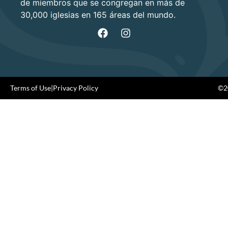
de miembros que se congregan en más de
30,000 iglesias en 165 áreas del mundo.
Terms of Use
|
Privacy Policy
©20