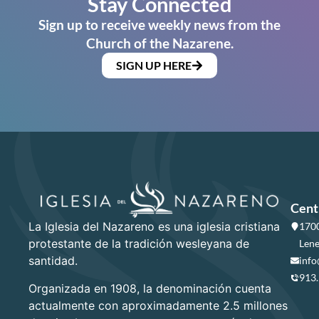
Stay Connected
Sign up to receive weekly news from the
Church of the Nazarene.
SIGN UP HERE
Cent
La Iglesia del Nazareno es una iglesia cristiana
1700
protestante de la tradición wesleyana de
Lene
santidad.
info
913
Organizada en 1908, la denominación cuenta
actualmente con aproximadamente 2.5 millones