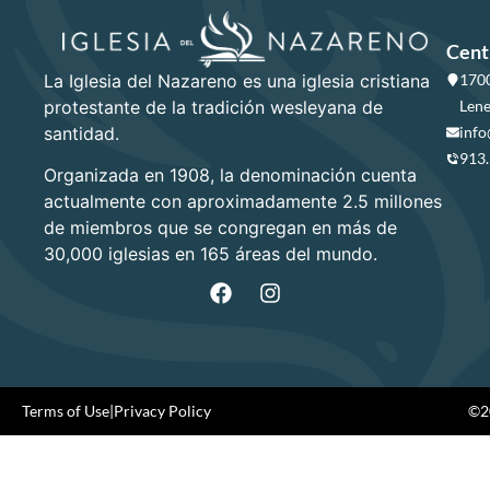
Cent
La Iglesia del Nazareno es una iglesia cristiana
1700
protestante de la tradición wesleyana de
Lene
santidad.
info
913
Organizada en 1908, la denominación cuenta
actualmente con aproximadamente 2.5 millones
de miembros que se congregan en más de
30,000 iglesias en 165 áreas del mundo.
Terms of Use
|
Privacy Policy
©20