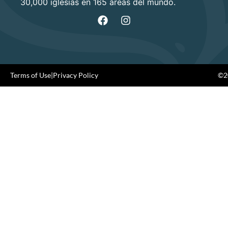
30,000 iglesias en 165 áreas del mundo.
Terms of Use
|
Privacy Policy
©20