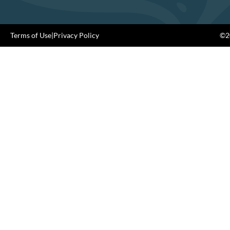
Terms of Use
|
Privacy Policy
©20