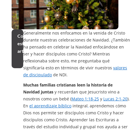
Generalmente nos enfocamos en la venida de Cristo
Compartir
durante nuestras celebraciones de Navidad. ¿También
este
ha pensado en celebrar la Navidad enfocándose en
artículo
ser y hacer discípulos como Cristo? Mientras
reflexionaba sobre esto, me preguntaba qué
significaría esto en términos de vivir nuestros
valores
de discipulado
de NDI.
Muchas familias cristianas leen la historia de
Navidad juntas
y recuerdan que Jesucristo vino a
nosotros como un bebé (
Mateo 1:18-25
y
Lucas 2:1-20
).
En
el aprendizaje bíblico
integral
,
aprendemos cómo
Dios nos permite ser discípulos como Cristo y hacer
discípulos como Cristo. Aprender las Escrituras a
través del estudio individual y grupal nos ayuda a ser