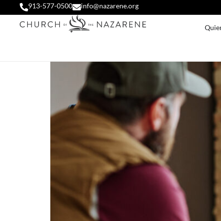
913-577-0500
info@nazarene.org
Quie