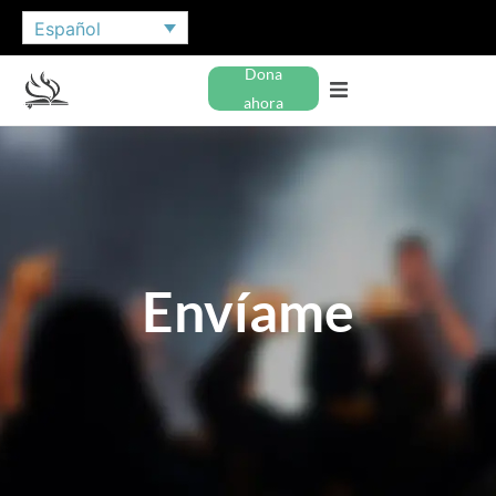
Español
Dona
ahora
Envíame