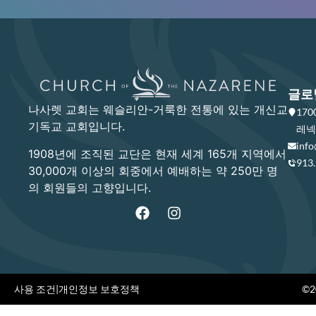
글로
나사렛 교회는 웨슬리안-거룩한 전통에 있는 개신교
17
기독교 교회입니다.
레넥사
info
1908년에 조직된 교단은 현재 세계 165개 지역에서
913
30,000개 이상의 회중에서 예배하는 약 250만 명
의 회원들의 고향입니다.
사용 조건
|
개인정보 보호정책
©20