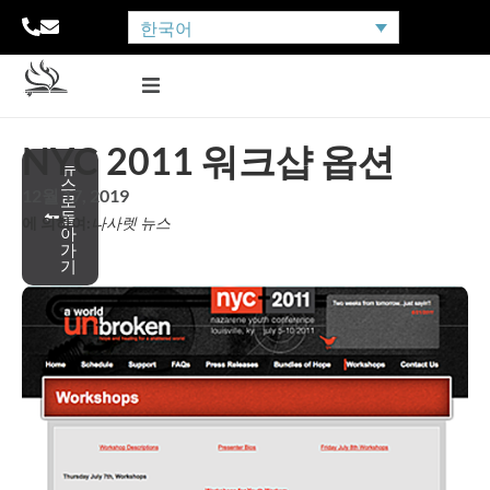
한국어
NYC 2011 워크샵 옵션
뉴
스
12월 17, 2019
로
돌
에 의하여:
나사렛 뉴스
아
가
기