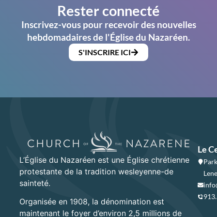
Rester connecté
Inscrivez-vous pour recevoir des nouvelles
hebdomadaires de l'Église du Nazaréen.
S'INSCRIRE ICI
Le C
L’Église du Nazaréen est une Église chrétienne
Park
protestante de la tradition wesleyenne-de
Lene
sainteté.
info
913
Organisée en 1908, la dénomination est
maintenant le foyer d’environ 2,5 millions de