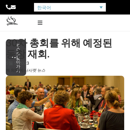
한국어
30차 총회를 위해 예정된
뉴
스
동창 재회.
로
돌
아
5월 5, 2023
가
에 의하여:
나사렛 뉴스
기