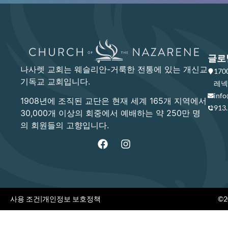
글로
나사렛 교회는 웨슬리안-거룩한 전통에 있는 개신교
17
기독교 교회입니다.
레넥사
info
1908년에 조직된 교단은 현재 세계 165개 지역에서
913
30,000개 이상의 회중에서 예배하는 약 250만 명
의 회원들의 고향입니다.
사용 조건
|
개인정보 보호정책
©20