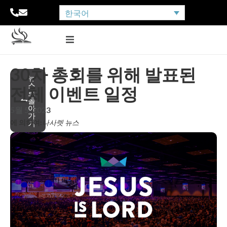
한국어
30차 총회를 위해 발표된
뉴
스
전체 이벤트 일정
로
돌
아
5월 5, 2023
가
에 의하여:
나사렛 뉴스
기