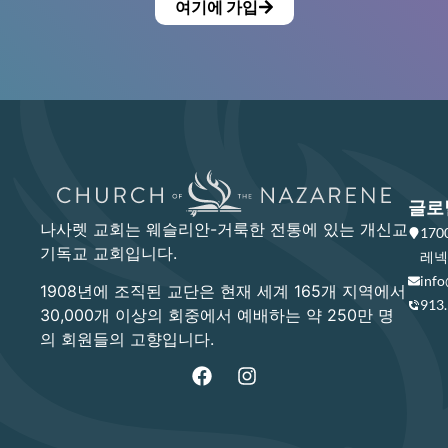
여기에 가입
글로
나사렛 교회는 웨슬리안-거룩한 전통에 있는 개신교
17
기독교 교회입니다.
레넥사
info
1908년에 조직된 교단은 현재 세계 165개 지역에서
913
30,000개 이상의 회중에서 예배하는 약 250만 명
의 회원들의 고향입니다.