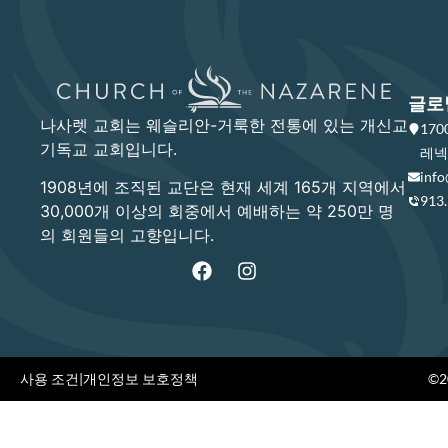
글로
나사렛 교회는 웨슬리안-거룩한 전통에 있는 개신교
17
기독교 교회입니다.
레넥사
info
1908년에 조직된 교단은 현재 세계 165개 지역에서
913
30,000개 이상의 회중에서 예배하는 약 250만 명
의 회원들의 고향입니다.
사용 조건
|
개인정보 보호정책
©20