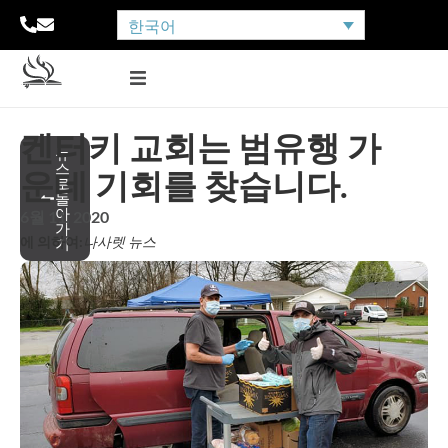
한국어
켄터키 교회는 범유행 가
뉴
스
운데 기회를 찾습니다.
로
돌
아
6월 11, 2020
가
에 의하여:
나사렛 뉴스
기