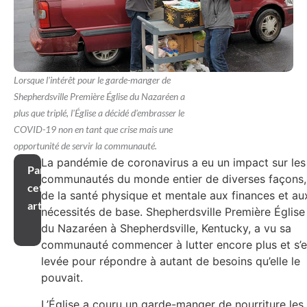
Lorsque l'intérêt pour le garde-manger de
Shepherdsville Première Église du Nazaréen a
plus que triplé, l'Église a décidé d'embrasser le
COVID-19 non en tant que crise mais une
opportunité de servir la communauté.
La pandémie de coronavirus a eu un impact sur les
Partager
communautés du monde entier de diverses façons,
cet
de la santé physique et mentale aux finances et au
article
nécessités de base. Shepherdsville Première Église
du Nazaréen à Shepherdsville, Kentucky, a vu sa
communauté commencer à lutter encore plus et s’e
levée pour répondre à autant de besoins qu’elle le
pouvait.
L’Église a couru un garde-manger de nourriture les