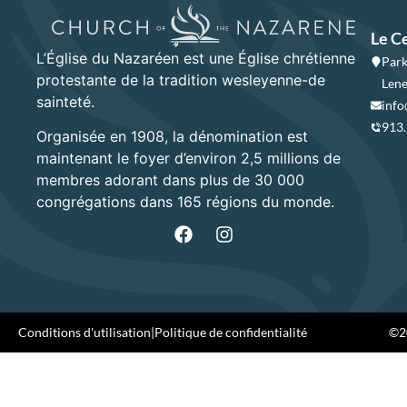
Le C
L’Église du Nazaréen est une Église chrétienne
Park
protestante de la tradition wesleyenne-de
Lene
sainteté.
info
913
Organisée en 1908, la dénomination est
maintenant le foyer d’environ 2,5 millions de
membres adorant dans plus de 30 000
congrégations dans 165 régions du monde.
Conditions d'utilisation
|
Politique de confidentialité
©20