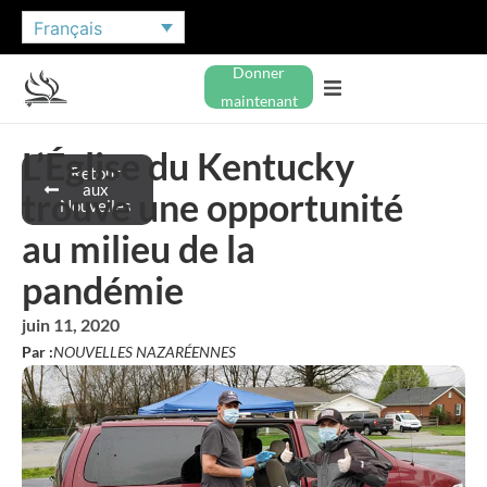
Français
Donner
maintenant
L’Église du Kentucky
Retour
aux
trouve une opportunité
Nouvelles
au milieu de la
pandémie
juin 11, 2020
Par :
NOUVELLES NAZARÉENNES