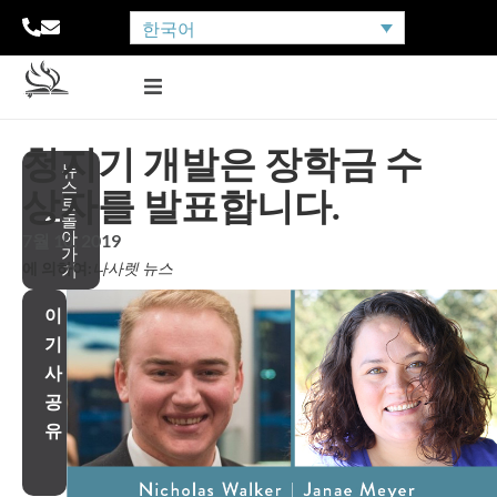
한국어
청지기 개발은 장학금 수
뉴
스
상자를 발표합니다.
로
돌
아
7월 10, 2019
가
에 의하여:
나사렛 뉴스
기
이
기
사
공
유