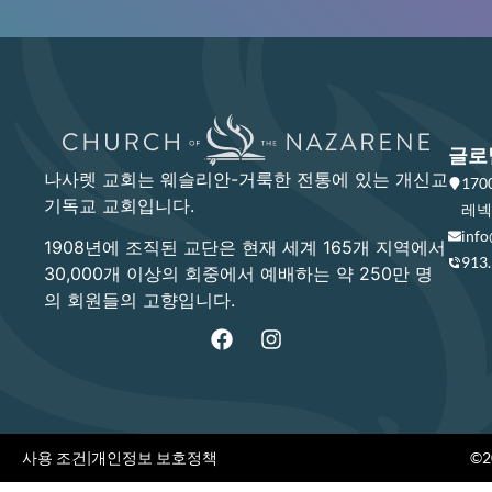
글로
나사렛 교회는 웨슬리안-거룩한 전통에 있는 개신교
17
기독교 교회입니다.
레넥사
info
1908년에 조직된 교단은 현재 세계 165개 지역에서
913
30,000개 이상의 회중에서 예배하는 약 250만 명
의 회원들의 고향입니다.
사용 조건
|
개인정보 보호정책
©20