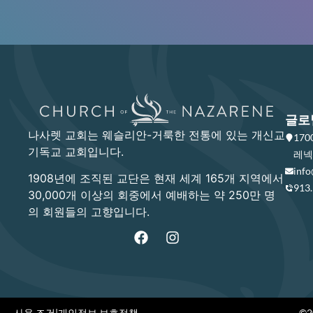
글로
나사렛 교회는 웨슬리안-거룩한 전통에 있는 개신교
17
기독교 교회입니다.
레넥사
info
1908년에 조직된 교단은 현재 세계 165개 지역에서
913
30,000개 이상의 회중에서 예배하는 약 250만 명
의 회원들의 고향입니다.
사용 조건
|
개인정보 보호정책
©20