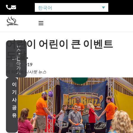
한국어
어린이 어린이 큰 이벤트
뉴
스
도달.
로
돌
아
7월 10, 2019
가
에 의하여:
나사렛 뉴스
기
이
기
사
공
유